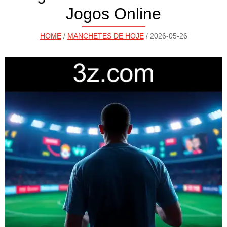
Jogos Online
HOME
/
MANCHETES DE HOJE
/ 2026-05-26