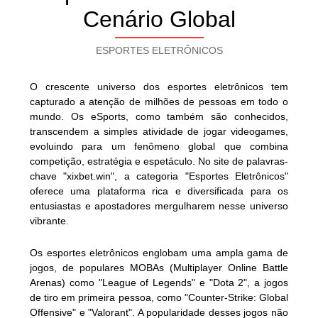
Cenário Global
ESPORTES ELETRÔNICOS
O crescente universo dos esportes eletrônicos tem
capturado a atenção de milhões de pessoas em todo o
mundo. Os eSports, como também são conhecidos,
transcendem a simples atividade de jogar videogames,
evoluindo para um fenômeno global que combina
competição, estratégia e espetáculo. No site de palavras-
chave "xixbet.win", a categoria "Esportes Eletrônicos"
oferece uma plataforma rica e diversificada para os
entusiastas e apostadores mergulharem nesse universo
vibrante.
Os esportes eletrônicos englobam uma ampla gama de
jogos, de populares MOBAs (Multiplayer Online Battle
Arenas) como "League of Legends" e "Dota 2", a jogos
de tiro em primeira pessoa, como "Counter-Strike: Global
Offensive" e "Valorant". A popularidade desses jogos não