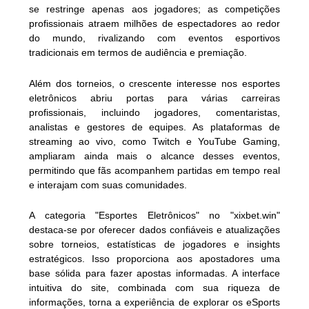
se restringe apenas aos jogadores; as competições
profissionais atraem milhões de espectadores ao redor
do mundo, rivalizando com eventos esportivos
tradicionais em termos de audiência e premiação.
Além dos torneios, o crescente interesse nos esportes
eletrônicos abriu portas para várias carreiras
profissionais, incluindo jogadores, comentaristas,
analistas e gestores de equipes. As plataformas de
streaming ao vivo, como Twitch e YouTube Gaming,
ampliaram ainda mais o alcance desses eventos,
permitindo que fãs acompanhem partidas em tempo real
e interajam com suas comunidades.
A categoria "Esportes Eletrônicos" no "xixbet.win"
destaca-se por oferecer dados confiáveis e atualizações
sobre torneios, estatísticas de jogadores e insights
estratégicos. Isso proporciona aos apostadores uma
base sólida para fazer apostas informadas. A interface
intuitiva do site, combinada com sua riqueza de
informações, torna a experiência de explorar os eSports