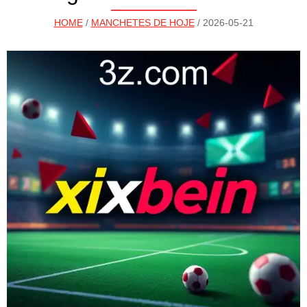
HOME
/
MANCHETES DE HOJE
/ 2026-05-21