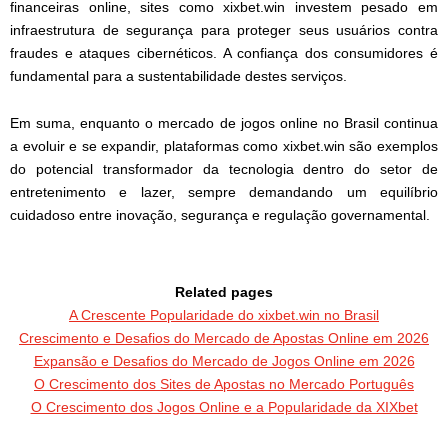
financeiras online, sites como xixbet.win investem pesado em
infraestrutura de segurança para proteger seus usuários contra
fraudes e ataques cibernéticos. A confiança dos consumidores é
fundamental para a sustentabilidade destes serviços.
Em suma, enquanto o mercado de jogos online no Brasil continua
a evoluir e se expandir, plataformas como xixbet.win são exemplos
do potencial transformador da tecnologia dentro do setor de
entretenimento e lazer, sempre demandando um equilíbrio
cuidadoso entre inovação, segurança e regulação governamental.
Related pages
A Crescente Popularidade do xixbet.win no Brasil
Crescimento e Desafios do Mercado de Apostas Online em 2026
Expansão e Desafios do Mercado de Jogos Online em 2026
O Crescimento dos Sites de Apostas no Mercado Português
O Crescimento dos Jogos Online e a Popularidade da XIXbet