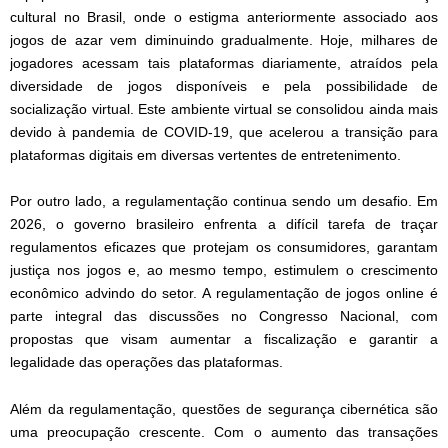
cultural no Brasil, onde o estigma anteriormente associado aos
jogos de azar vem diminuindo gradualmente. Hoje, milhares de
jogadores acessam tais plataformas diariamente, atraídos pela
diversidade de jogos disponíveis e pela possibilidade de
socialização virtual. Este ambiente virtual se consolidou ainda mais
devido à pandemia de COVID-19, que acelerou a transição para
plataformas digitais em diversas vertentes de entretenimento.
Por outro lado, a regulamentação continua sendo um desafio. Em
2026, o governo brasileiro enfrenta a difícil tarefa de traçar
regulamentos eficazes que protejam os consumidores, garantam
justiça nos jogos e, ao mesmo tempo, estimulem o crescimento
econômico advindo do setor. A regulamentação de jogos online é
parte integral das discussões no Congresso Nacional, com
propostas que visam aumentar a fiscalização e garantir a
legalidade das operações das plataformas.
Além da regulamentação, questões de segurança cibernética são
uma preocupação crescente. Com o aumento das transações