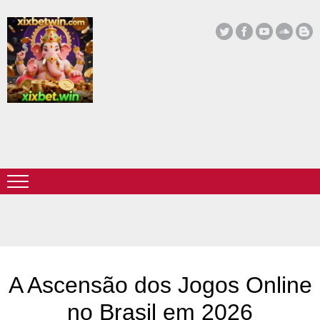
A Ascensão dos Jogos Online
no Brasil em 2026