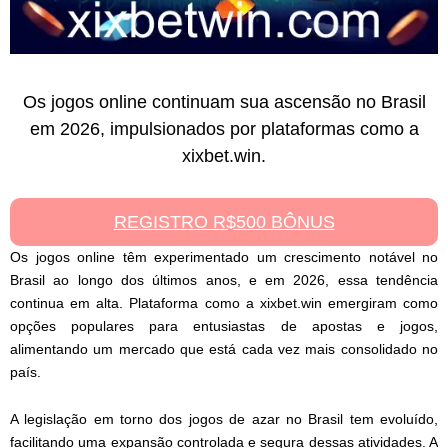
Os jogos online continuam sua ascensão no Brasil
em 2026, impulsionados por plataformas como a
xixbet.win.
REGISTRO R$500 BÔNUS
Os jogos online têm experimentado um crescimento notável no
Brasil ao longo dos últimos anos, e em 2026, essa tendência
continua em alta. Plataforma como a xixbet.win emergiram como
opções populares para entusiastas de apostas e jogos,
alimentando um mercado que está cada vez mais consolidado no
país.
A legislação em torno dos jogos de azar no Brasil tem evoluído,
facilitando uma expansão controlada e segura dessas atividades. A