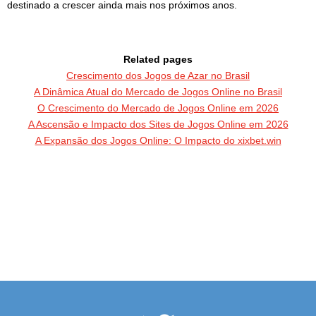
destinado a crescer ainda mais nos próximos anos.
Related pages
Crescimento dos Jogos de Azar no Brasil
A Dinâmica Atual do Mercado de Jogos Online no Brasil
O Crescimento do Mercado de Jogos Online em 2026
A Ascensão e Impacto dos Sites de Jogos Online em 2026
A Expansão dos Jogos Online: O Impacto do xixbet.win