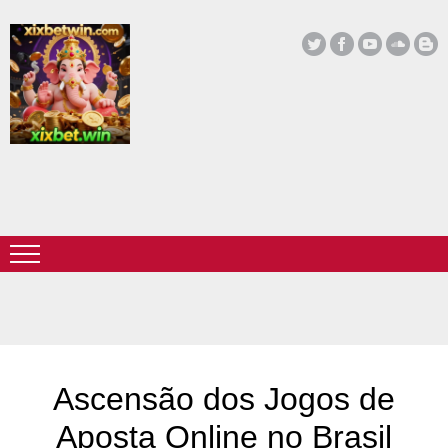
Ascensão dos Jogos de
Aposta Online no Brasil