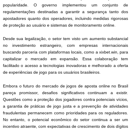
popularidade. O governo implementou um conjunto de
regulamentações destinadas a garantir a segurança tanto dos
apostadores quanto dos operadores, incluindo medidas rigorosas
de proteção ao usuário e sistemas de monitoramento online.
Desde sua legalização, o setor tem visto um aumento substancial
no investimento estrangeiro, com empresas internacionais
buscando parceria com plataformas locais, como a xixbet.win, para
capitalizar o mercado em expansão. Essa colaboração tem
facilitado o acesso a tecnologias inovadoras e melhorado a oferta
de experiências de jogo para os usuários brasileiros.
Embora o futuro do mercado de jogos de aposta online no Brasil
pareça promissor, desafios significativos continuam a existir.
Questões como a proteção dos jogadores contra potenciais vícios,
a garantia de práticas de jogo justa e a prevenção de atividades
fraudulentas permanecem como prioridades para os reguladores.
No entanto, o potencial econômico do setor continua a ser um
incentivo atraente, com expectativas de crescimento de dois dígitos