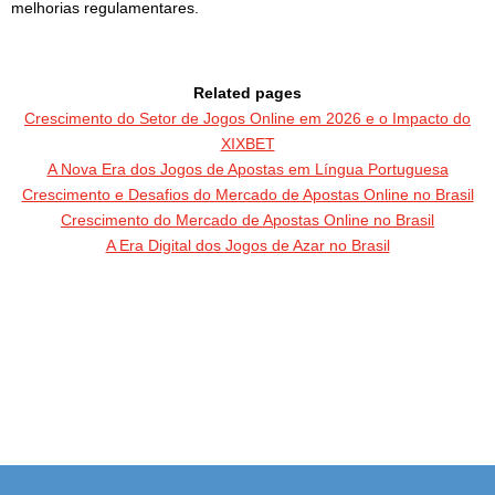
melhorias regulamentares.
Related pages
Crescimento do Setor de Jogos Online em 2026 e o Impacto do
XIXBET
A Nova Era dos Jogos de Apostas em Língua Portuguesa
Crescimento e Desafios do Mercado de Apostas Online no Brasil
Crescimento do Mercado de Apostas Online no Brasil
A Era Digital dos Jogos de Azar no Brasil