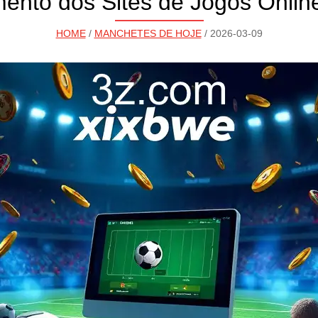
ento dos Sites de Jogos Onli
HOME
/
MANCHETES DE HOJE
/ 2026-03-09