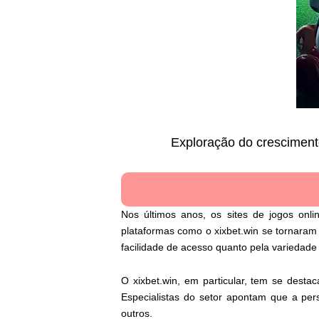
Exploração do crescimento
Nos últimos anos, os sites de jogos on
plataformas como o xixbet.win se tornaram 
facilidade de acesso quanto pela variedade 
O xixbet.win, em particular, tem se destac
Especialistas do setor apontam que a per
outros.