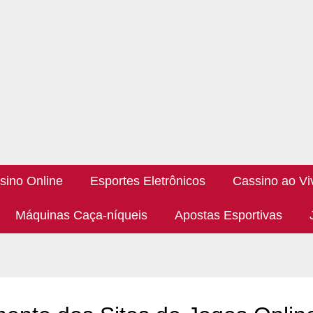
sino Online
Esportes Eletrônicos
Cassino ao Vi
Máquinas Caça-níqueis
Apostas Esportivas