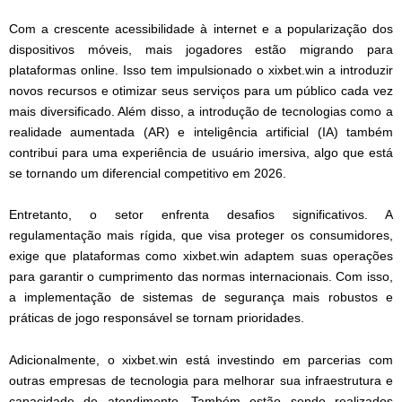
Com a crescente acessibilidade à internet e a popularização dos
dispositivos móveis, mais jogadores estão migrando para
plataformas online. Isso tem impulsionado o xixbet.win a introduzir
novos recursos e otimizar seus serviços para um público cada vez
mais diversificado. Além disso, a introdução de tecnologias como a
realidade aumentada (AR) e inteligência artificial (IA) também
contribui para uma experiência de usuário imersiva, algo que está
se tornando um diferencial competitivo em 2026.
Entretanto, o setor enfrenta desafios significativos. A
regulamentação mais rígida, que visa proteger os consumidores,
exige que plataformas como xixbet.win adaptem suas operações
para garantir o cumprimento das normas internacionais. Com isso,
a implementação de sistemas de segurança mais robustos e
práticas de jogo responsável se tornam prioridades.
Adicionalmente, o xixbet.win está investindo em parcerias com
outras empresas de tecnologia para melhorar sua infraestrutura e
capacidade de atendimento. Também estão sendo realizados