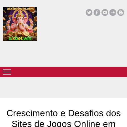
Crescimento e Desafios dos
Sites de Jogos Online em