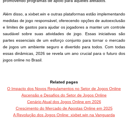
promovendo programas de apoio para aqueles afetados.
Além disso, a xixbet.win e outras plataformas estão implementando
medidas de jogo responsável, oferecendo opções de autoexclusão
e limites de gastos para ajudar os jogadores a manter um controle
saudável sobre suas atividades de jogo. Essas iniciativas são
partes essenciais de um esforço conjunto para tornar o mercado
de jogos um ambiente seguro e divertido para todos. Com todas
essas dinâmicas, 2026 se revela um ano crucial para o futuro dos
jogos online no Brasil.
Related pages
O Impacto dos Novos Regulamentos no Setor de Jogos Online
Ascensão e Desafios do Setor de Jogos Online
Cenário Atual dos Jogos Online em 2026
Crescimento do Mercado de Apostas Online em 2025
A Revolução dos Jogos Online: xixbet.win na Vanguarda