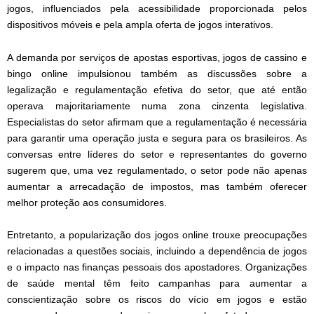
jogos, influenciados pela acessibilidade proporcionada pelos
dispositivos móveis e pela ampla oferta de jogos interativos.
A demanda por serviços de apostas esportivas, jogos de cassino e
bingo online impulsionou também as discussões sobre a
legalização e regulamentação efetiva do setor, que até então
operava majoritariamente numa zona cinzenta legislativa.
Especialistas do setor afirmam que a regulamentação é necessária
para garantir uma operação justa e segura para os brasileiros. As
conversas entre líderes do setor e representantes do governo
sugerem que, uma vez regulamentado, o setor pode não apenas
aumentar a arrecadação de impostos, mas também oferecer
melhor proteção aos consumidores.
Entretanto, a popularização dos jogos online trouxe preocupações
relacionadas a questões sociais, incluindo a dependência de jogos
e o impacto nas finanças pessoais dos apostadores. Organizações
de saúde mental têm feito campanhas para aumentar a
conscientização sobre os riscos do vício em jogos e estão