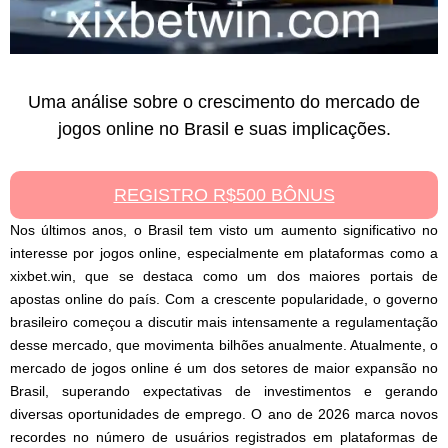
Uma análise sobre o crescimento do mercado de
jogos online no Brasil e suas implicações.
REGISTRO R$500 BÔNUS
Nos últimos anos, o Brasil tem visto um aumento significativo no
interesse por jogos online, especialmente em plataformas como a
xixbet.win, que se destaca como um dos maiores portais de
apostas online do país. Com a crescente popularidade, o governo
brasileiro começou a discutir mais intensamente a regulamentação
desse mercado, que movimenta bilhões anualmente. Atualmente, o
mercado de jogos online é um dos setores de maior expansão no
Brasil, superando expectativas de investimentos e gerando
diversas oportunidades de emprego. O ano de 2026 marca novos
recordes no número de usuários registrados em plataformas de