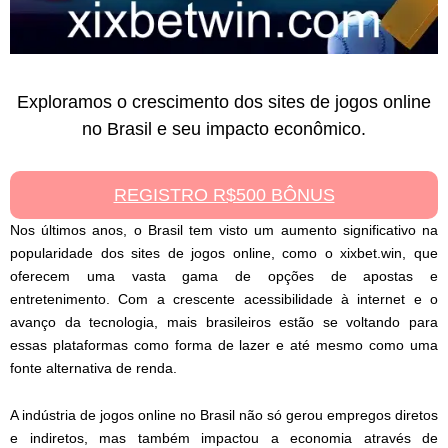
Exploramos o crescimento dos sites de jogos online
no Brasil e seu impacto econômico.
REGISTRO R$500 BÔNUS
Nos últimos anos, o Brasil tem visto um aumento significativo na
popularidade dos sites de jogos online, como o xixbet.win, que
oferecem uma vasta gama de opções de apostas e
entretenimento. Com a crescente acessibilidade à internet e o
avanço da tecnologia, mais brasileiros estão se voltando para
essas plataformas como forma de lazer e até mesmo como uma
fonte alternativa de renda.
A indústria de jogos online no Brasil não só gerou empregos diretos
e indiretos, mas também impactou a economia através de