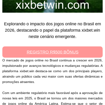
Explorando o impacto dos jogos online no Brasil em
2026, destacando o papel da plataforma xixbet.win
neste cenário emergente.
REGISTRO R$500 BÔNUS
O mercado de jogos online no Brasil continua a crescer em 2026,
impulsionado por avanços tecnológicos e mudanças regulatórias. A
plataforma xixbet.win destaca-se como um dos principais players,
atraindo um público cada vez maior com suas ofertas dinâmicas e
promoções atraentes.
Com um ambiente regulatório mais favorável após a aprovação de
novas leis em 2025, o Brasil se tornou um dos maiores mercados
de jogos online da América Latina. Estima-se que o setor de