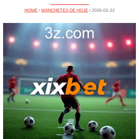
HOME
/
MANCHETES DE HOJE
/ 2026-02-22