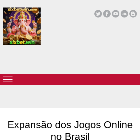
Expansão dos Jogos Online
no Brasil