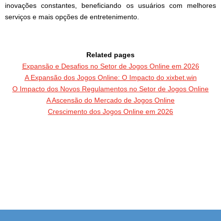
inovações constantes, beneficiando os usuários com melhores
serviços e mais opções de entretenimento.
Related pages
Expansão e Desafios no Setor de Jogos Online em 2026
A Expansão dos Jogos Online: O Impacto do xixbet.win
O Impacto dos Novos Regulamentos no Setor de Jogos Online
A Ascensão do Mercado de Jogos Online
Crescimento dos Jogos Online em 2026