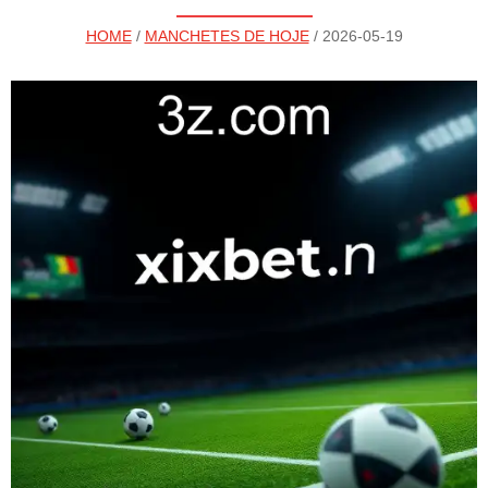
HOME
/
MANCHETES DE HOJE
/ 2026-05-19