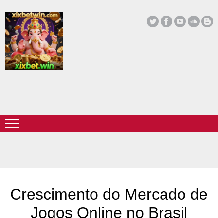
Crescimento do Mercado de
Jogos Online no Brasil