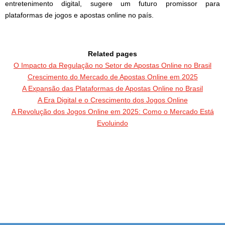
entretenimento digital, sugere um futuro promissor para
plataformas de jogos e apostas online no país.
Related pages
O Impacto da Regulação no Setor de Apostas Online no Brasil
Crescimento do Mercado de Apostas Online em 2025
A Expansão das Plataformas de Apostas Online no Brasil
A Era Digital e o Crescimento dos Jogos Online
A Revolução dos Jogos Online em 2025: Como o Mercado Está
Evoluindo